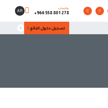
واتساب
AR
+966 558 801 278
تسجيل دخول البائع