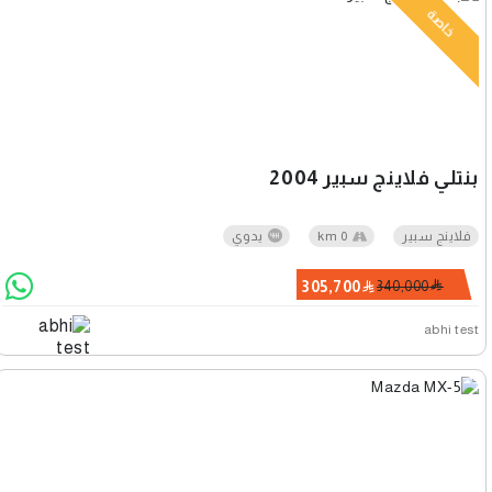
خاصة
بنتلي فلاينج سبير 2004
فلاينج سبير
0 km
يدوي
305,700
340,000
abhi test