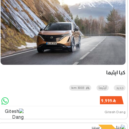
كيا آپٹیما
جديد
آپٹیما
3003 km
9,999
Gitesh Dang