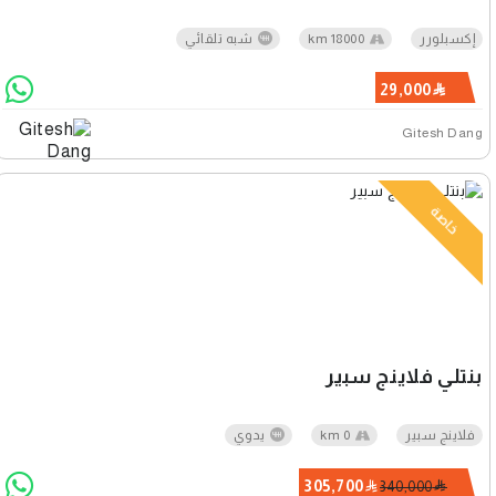
إكسبلورر
18000 km
شبه تلقائي
29,000
Gitesh Dang
خاصة
بنتلي فلاينج سبير
فلاينج سبير
0 km
يدوي
305,700
340,000