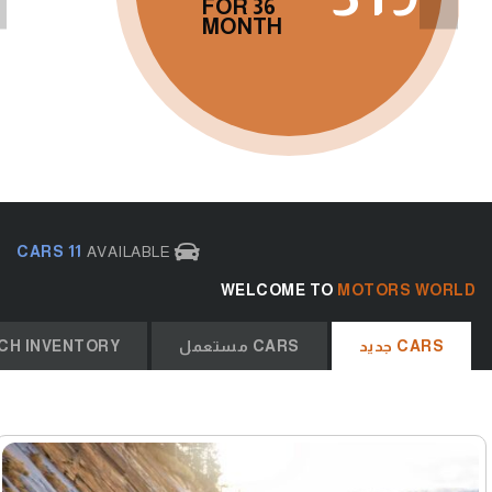
FOR 36
MONTH
11 CARS
AVAILABLE
WELCOME TO
MOTORS WORLD
CARS جديد
CARS مستعمل
CH INVENTORY