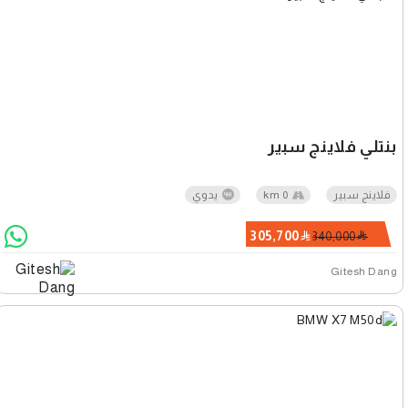
بنتلي فلاينج سبير
فلاينج سبير
0 km
يدوي
305,700
340,000
Gitesh Dang