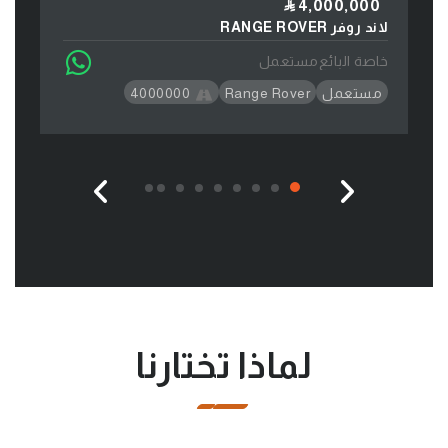
99
4,000,000
لاند روفر RANGE ROVER
كيا 
خاصة البائع
مستعمل
خاصة
مستعمل
Range Rover
4000000
آپٹ
لماذا تختارنا