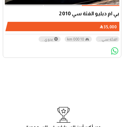
بي ام دبليو الفئة سي 2010
35,000
الفئة سي
...
10 000 km
يدوي
...