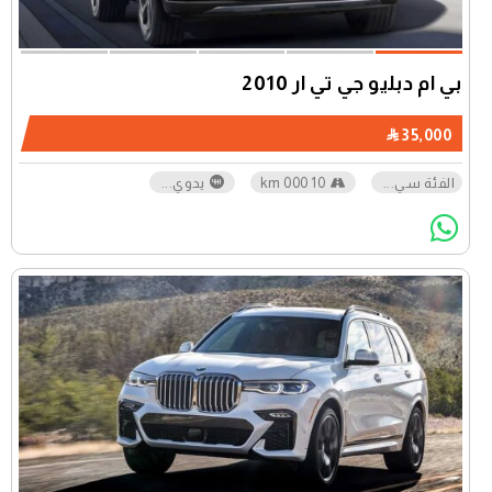
بي ام دبليو جي تي آر 2010
35,000
الفئة سي
...
10 000 km
يدوي
...