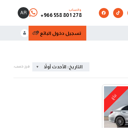
واتساب
AR
+966 558 801 278
تسجيل دخول البائع
التاريخ: الأحدث أولاً
فرز حسب:
تباع