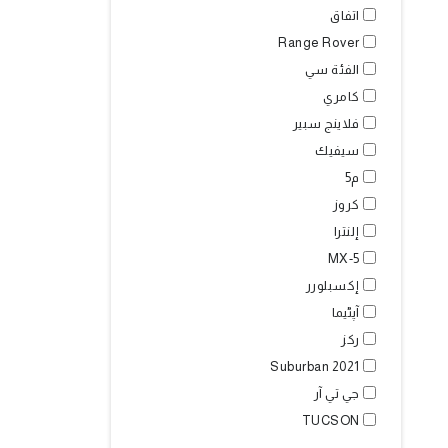
اتفاق
Range Rover
الفئة سي
كامري
فلاينج سبير
سيفيك
م5
كروز
إلنترا
MX-5
إكسبلورر
آپٹیما
ركز
Suburban 2021
جي تي آر
TUCSON