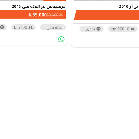
آر 2010
مرسيدس بنز الفئة سي 2015
35,000
39,600
الفئة سي
...
100 km
10 000 km
يدوي
...