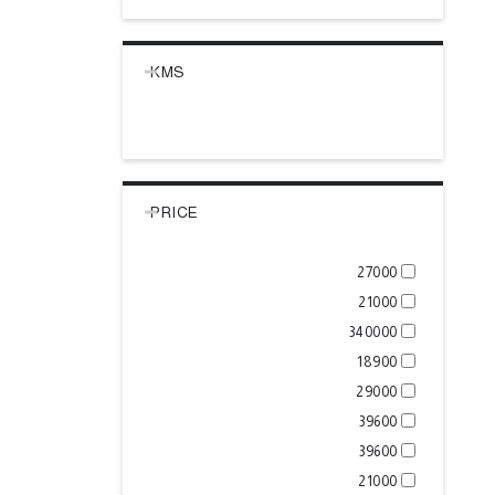
KMS
PRICE
27000
21000
340000
18900
29000
39600
39600
21000