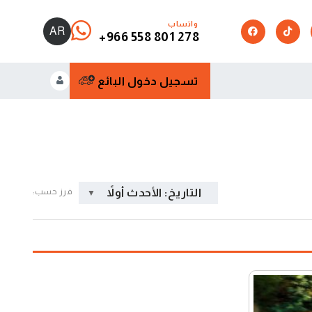
واتساب
AR
+966 558 801 278
تسجيل دخول البائع
التاريخ: الأحدث أولاً
فرز حسب: