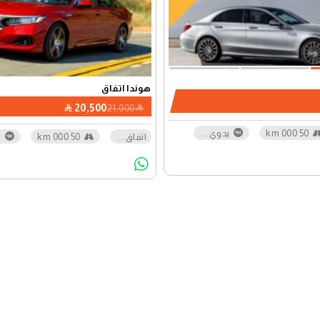
هوندا اتفاق
20,500
21,000
50 000 km
يدوي
...
اتفاق
...
50 000 km
ي