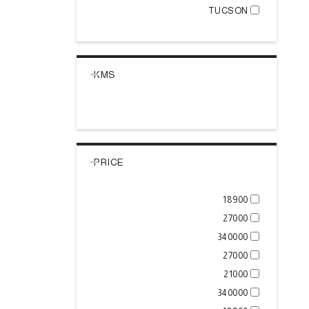
TUCSON
KMS
PRICE
18900
27000
340000
27000
21000
340000