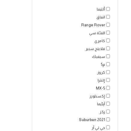
ألتيما
اتفاق
Range Rover
الفئة سي
كامري
فلاينج سبير
سيفيك
م5
كروز
إلنترا
MX-5
إكسبلورر
آپٹیما
ركز
Suburban 2021
جي تي آر