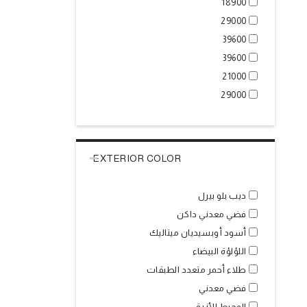
18900
29000
39600
39600
21000
29000
EXTERIOR COLOR
ديب بلو بيرل
فضي معدني داكن
أسود أوبسيديان ميتاليك
اللؤلؤة البيضاء
طلاء أحمر متعدد الطبقات
فضي معدني
المحيط الأزرق