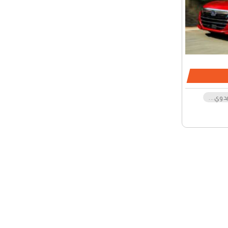
دوي
...