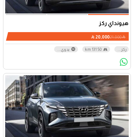
هيونداي ركز
20,000
21,000
ركز
...
50 131 km
يدوي
...