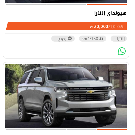
هيونداي إلنترا
20,000
21,000
إلنترا
...
50 131 km
يدوي
...