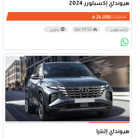
هيونداي إكسبلورر 2024
26,000
21,000
إكسبلورر
...
50 131 km
يدوي
...
هيونداي إلنترا