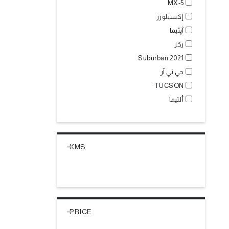
MX-5
إكسبلورر
آپٹیما
ركز
Suburban 2021
جي تي آر
TUCSON
ألتيما
KMS
PRICE