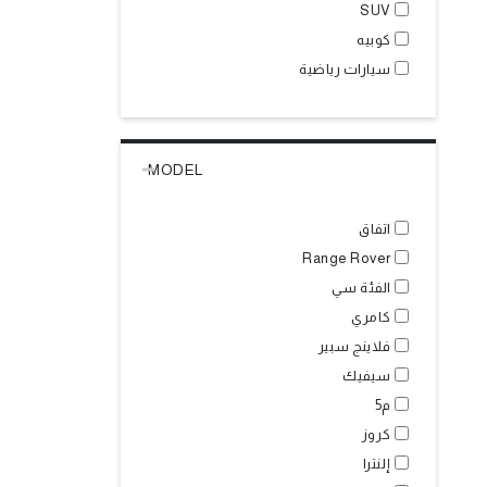
SUV
كوبيه
سيارات رياضية
MODEL
اتفاق
Range Rover
الفئة سي
كامري
فلاينج سبير
سيفيك
م5
كروز
إلنترا