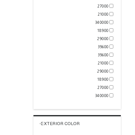
27000
21000
340000
18900
29000
39600
39600
21000
29000
18900
27000
340000
EXTERIOR COLOR