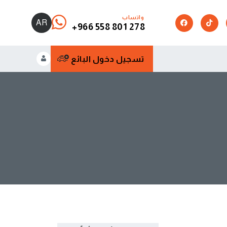
واتساب
AR
+966 558 801 278
تسجيل دخول البائع