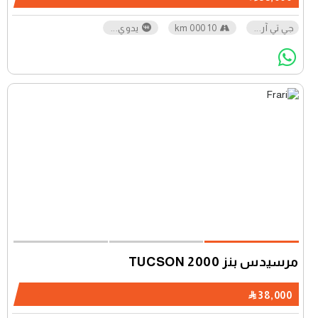
جي تي آر
...
10 000 km
يدوي
...
مرسيدس بنز TUCSON 2000
38,000