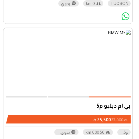
TUCSON
0 km
يدوي
بي ام دبليو م5
25,500
27,000
م5
...
50 000 km
يدوي
...