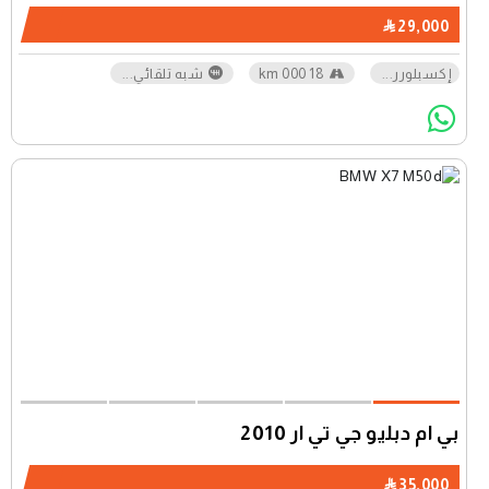
29,000
إكسبلورر
...
18 000 km
شبه تلقائي
...
بي ام دبليو جي تي آر 2010
35,000