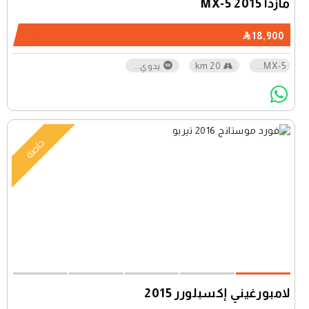
مازدا MX-5 2015
18,900
MX-5
...
20 km
يدوي
...
خاصة
لامبورغيني إكسبلورر 2015