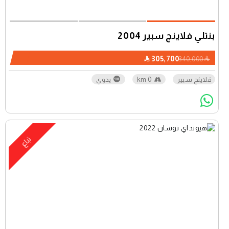
بنتلي فلاينج سبير 2004
305,700
340,000
فلاينج سبير
0 km
يدوي
تباع