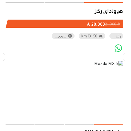
هيونداي ركز
20,000
21,000
ركز
...
50 131 km
يدوي
...