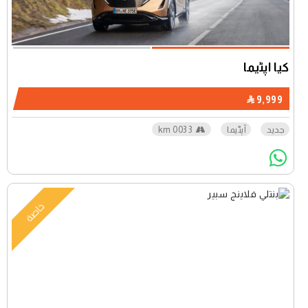
كيا آپٹیما
9,999
جديد
آپٹیما
3 003 km
خاصة