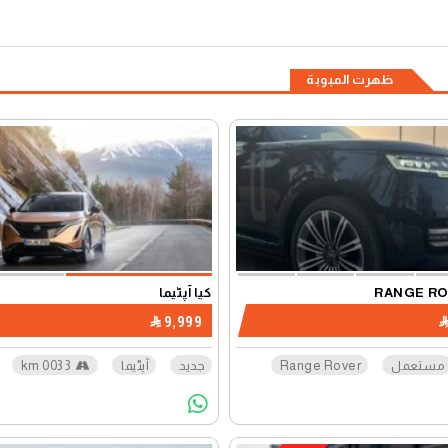
ظهرت المبوبة
كيا آپٹیما
9,999
مستعمل
Range Rover
جديد
آپٹیما
3 003 km