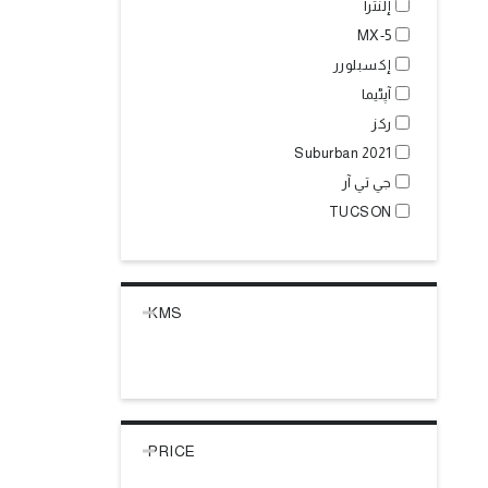
إلنترا
MX-5
إكسبلورر
آپٹیما
ركز
Suburban 2021
جي تي آر
TUCSON
KMS
PRICE