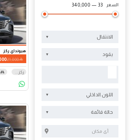
السعر
33 — 340,000
الانتقال
هيونداي ركز
يقود
000
21,000
ركز
...
اللون الداخلي
حالة قائمة