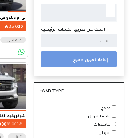
بي ام دبليو جي تي 
35,000
البحث عن طريق الكلمات الرئيسية
الفئة سي
...
إعادة تعيين جميع
CAR TYPE
مدمج
شيفروليه اتفا
قابلة للتحويل
000
38,000
هاتشباك
سيدان
اتفاق
...