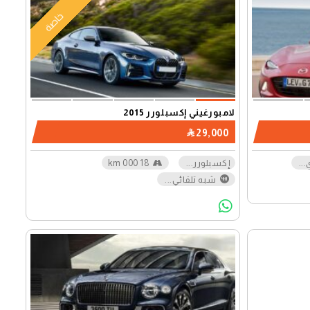
خاصة
لامبورغيني إكسبلورر 2015
29,000
...
إكسبلورر
...
18 000 km
شبه تلقائي
...