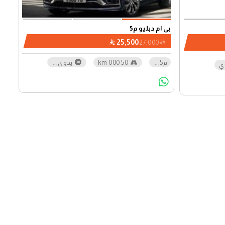
بي ام دبليو م5
25,500
27,000
م5
...
50 000 km
يدوي
...
ي