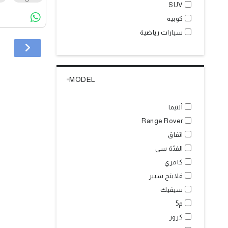
SUV
كوبيه
سيارات رياضية
MODEL
ألتيما
Range Rover
اتفاق
الفئة سي
كامري
فلاينج سبير
سيفيك
م5
كروز