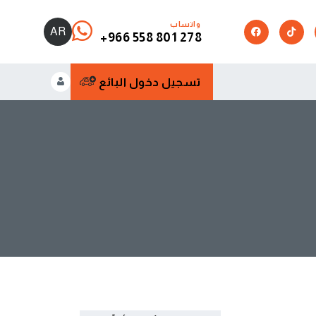
واتساب
AR
+966 558 801 278
تسجيل دخول البائع