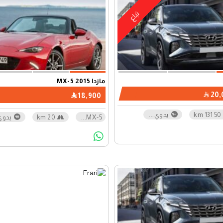
تباع
مازدا MX-5 2015
20,
18,900
50 131 km
يدوي
...
MX-5
...
20 km
يدوي