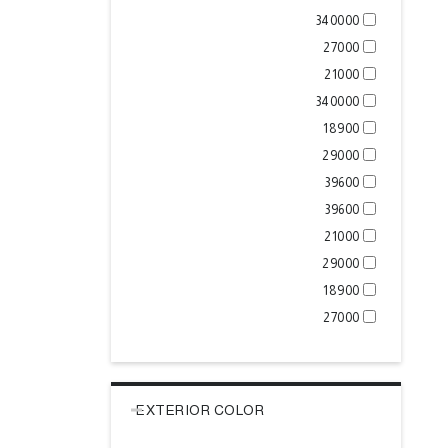
340000
27000
21000
340000
18900
29000
39600
39600
21000
29000
18900
27000
EXTERIOR COLOR