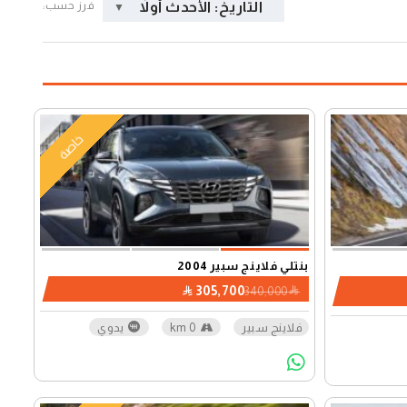
التاريخ: الأحدث أولاً
فرز حسب:
خاصة
بنتلي فلاينج سبير 2004
305,700
340,000
فلاينج سبير
0 km
يدوي