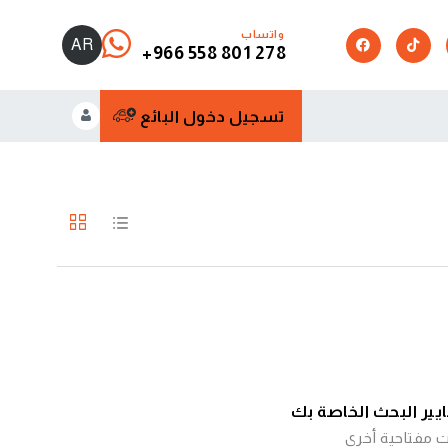
واتساب
AR
+966 558 801 278
تسجيل دخول البائع
عايير البحث الخاصة بك
ت مفتاحية أخرى