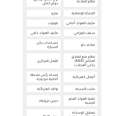
نظام الملاحة
دوام كامل
التدفئة الإضافية
نيترو
مكيف الهواء: أمامي
بلوتوث
سقف بانورامي
مكيف الهواء: خلفي
حساسات ركن
مقاعد دلو
السيارة
نظام منع انغلاق
المكابح (ABS):
القفل المركزي
رباعي العجلات
مساند رأس نشطة:
أقفال كهربائية
أمامية مزدوجة
مثبت السرعة
نوافذ كهربائية
تنقية الهواء: الفحم
ديس-ترونيك
النشط
تعطيل الوسادة