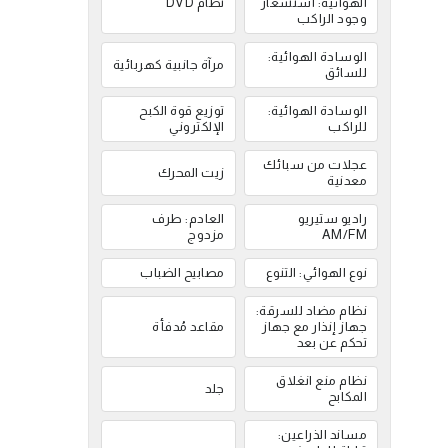
الهوائية: استشعار
نظام DVD
وجود الراكب
الوسادة الهوائية:
مرآة جانبية كهربائية
للسائق
الوسادة الهوائية:
توزيع قوة الكبح
للراكب
الإلكتروني
عجلات من سبائك
زيت المحرك
معدنية
راديو ستيريو
العادم: طرف
AM/FM
مزدوج
نوع الهوائي: التنوع
مصابيح الضباب
نظام مضاد للسرقة:
جهاز إنذار مع جهاز
مقاعد مُدفأة
تحكم عن بعد
نظام منع انغلاق
جلد
المكابح
مساند الذراعين: