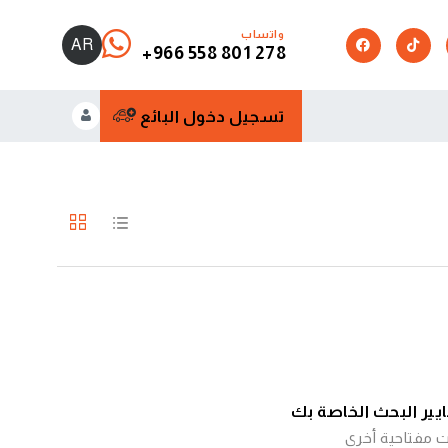
واتساب
AR
+966 558 801 278
تسجيل دخول البائع
عايير البحث الخاصة بك
ت مفتاحية أخرى