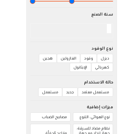
سنة الصنع
نوع الوقود
ديزل
وقود
الغازولين
هجين
كهربائي
الإيثانول
حالة الاستخدام
مستعمل معتمد
جديد
مستعمل
ميزات إضافية
نوع الهوائي: التنوع
مصابيح الضباب
نظام مضاد للسرقة:
جهاز إنذار مع جهاز
مقاعد مُدفأة