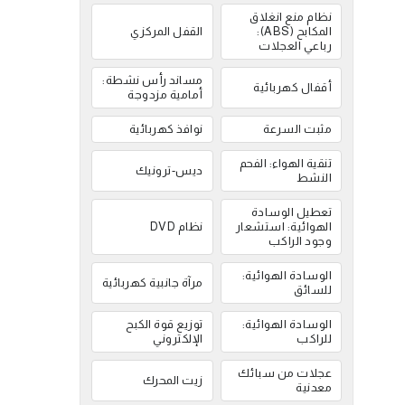
نظام منع انغلاق
المكابح (ABS):
القفل المركزي
رباعي العجلات
مساند رأس نشطة:
أقفال كهربائية
أمامية مزدوجة
مثبت السرعة
نوافذ كهربائية
تنقية الهواء: الفحم
ديس-ترونيك
النشط
تعطيل الوسادة
الهوائية: استشعار
نظام DVD
وجود الراكب
الوسادة الهوائية:
مرآة جانبية كهربائية
للسائق
الوسادة الهوائية:
توزيع قوة الكبح
للراكب
الإلكتروني
عجلات من سبائك
زيت المحرك
معدنية