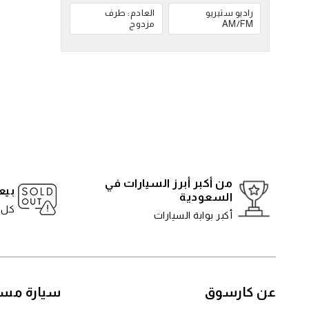
راديو ستيريو
العادم: طرف
AM/FM
مزدوج
من أكبر أبرز السيارات في
بيع
السعودية
كل 5 دقائ
أكبر بوابة السيارات
عن كارسوق
سيارة مست