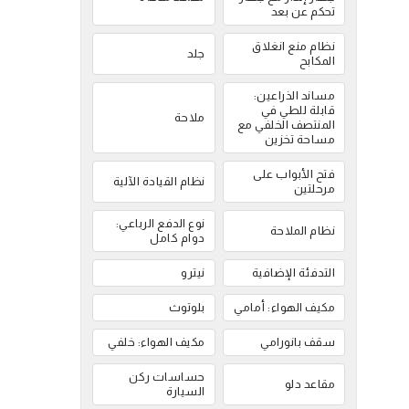
تحكم عن بعد
نظام منع انغلاق
جلد
المكابح
مساند الذراعين:
قابلة للطي في
ملاحة
المنتصف الخلفي مع
مساحة تخزين
فتح الأبواب على
نظام القيادة الآلية
مرحلتين
نوع الدفع الرباعي:
نظام الملاحة
دوام كامل
التدفئة الإضافية
نيترو
مكيف الهواء: أمامي
بلوتوث
سقف بانورامي
مكيف الهواء: خلفي
حساسات ركن
مقاعد دلو
السيارة