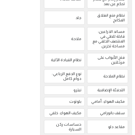
تحكم عن بعد
نظام منع انغلاق
جلد
المكابح
مساند الذراعين:
قابلة للطي في
ملاحة
المنتصف الخلفي مع
مساحة تخزين
فتح الأبواب على
نظام القيادة الآلية
مرحلتين
نوع الدفع الرباعي:
نظام الملاحة
دوام كامل
التدفئة الإضافية
نيترو
مكيف الهواء: أمامي
بلوتوث
سقف بانورامي
مكيف الهواء: خلفي
حساسات ركن
مقاعد دلو
السيارة