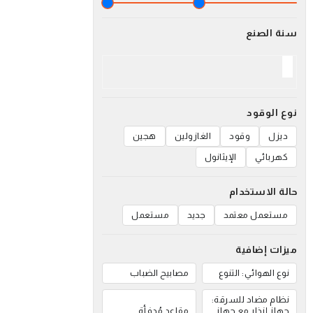
سنة الصنع
نوع الوقود
ديزل
وقود
الغازولين
هجين
كهربائي
الإيثانول
حالة الاستخدام
مستعمل معتمد
جديد
مستعمل
ميزات إضافية
نوع الهوائي: التنوع
مصابيح الضباب
نظام مضاد للسرقة:
جهاز إنذار مع جهاز
مقاعد مُدفأة