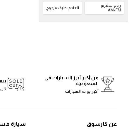
راديو ستيريو
العادم: طرف مزدوج
AM/FM
من أكبر أبرز السيارات في
بيع
السعودية
كل 5 دقائ
أكبر بوابة السيارات
عن كارسوق
سيارة مست