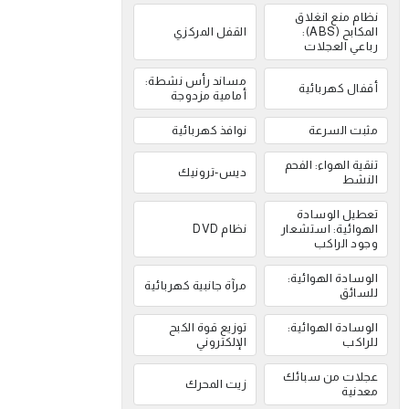
نظام منع انغلاق
المكابح (ABS):
القفل المركزي
رباعي العجلات
مساند رأس نشطة:
أقفال كهربائية
أمامية مزدوجة
مثبت السرعة
نوافذ كهربائية
تنقية الهواء: الفحم
ديس-ترونيك
النشط
تعطيل الوسادة
الهوائية: استشعار
نظام DVD
وجود الراكب
الوسادة الهوائية:
مرآة جانبية كهربائية
للسائق
الوسادة الهوائية:
توزيع قوة الكبح
للراكب
الإلكتروني
عجلات من سبائك
زيت المحرك
معدنية