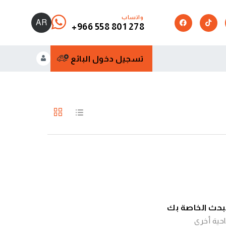
واتساب
AR
+966 558 801 278
تسجيل دخول البائع
البحث الخاصة بك
حية أخرى