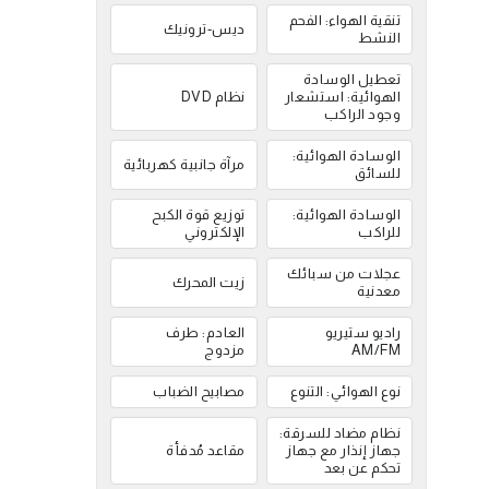
تنقية الهواء: الفحم
ديس-ترونيك
النشط
تعطيل الوسادة
الهوائية: استشعار
نظام DVD
وجود الراكب
الوسادة الهوائية:
مرآة جانبية كهربائية
للسائق
الوسادة الهوائية:
توزيع قوة الكبح
للراكب
الإلكتروني
عجلات من سبائك
زيت المحرك
معدنية
راديو ستيريو
العادم: طرف
AM/FM
مزدوج
نوع الهوائي: التنوع
مصابيح الضباب
نظام مضاد للسرقة:
جهاز إنذار مع جهاز
مقاعد مُدفأة
تحكم عن بعد