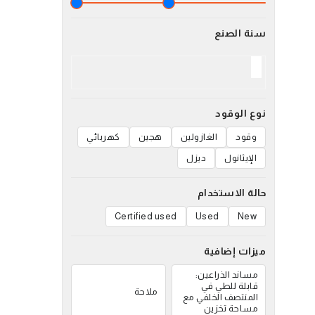
سنة الصنع
نوع الوقود
وقود
الغازولين
هجين
كهربائي
الإيثانول
ديزل
حالة الاستخدام
Certified used
Used
New
ميزات إضافية
مساند الذراعين:
قابلة للطي في
ملاحة
المنتصف الخلفي مع
مساحة تخزين