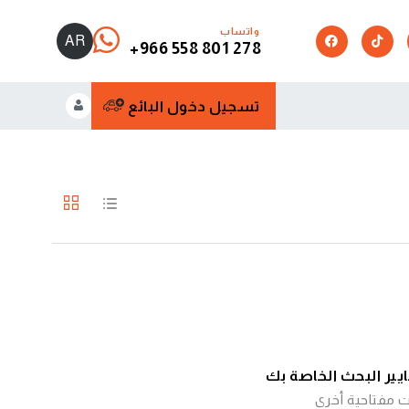
واتساب
AR
+966 558 801 278
تسجيل دخول البائع
عايير البحث الخاصة بك
ت مفتاحية أخرى