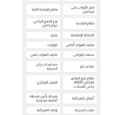
فتح الأبواب على
نظام القيادة الآلية
مرحلتين
نوع الدفع الرباعي:
نظام الملاحة
دوام كامل
التدفئة الإضافية
نيترو
مكيف الهواء: أمامي
بلوتوث
سقف بانورامي
مكيف الهواء: خلفي
حساسات ركن
مقاعد دلو
السيارة
نظام منع انغلاق
المكابح (ABS):
القفل المركزي
رباعي العجلات
مساند رأس نشطة:
أقفال كهربائية
أمامية مزدوجة
مثبت السرعة
نوافذ كهربائية